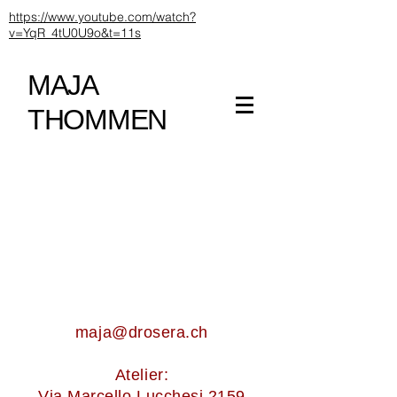
https://www.youtube.com/watch?
v=YqR_4tU0U9o&t=11s
MAJA
THOMMEN
maja@drosera.ch
Atelier:
Via Marcello Lucchesi 2159