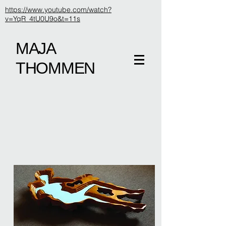
https://www.youtube.com/watch?
v=YqR_4tU0U9o&t=11s
MAJA
THOMMEN