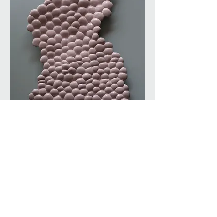
Pink ravaneto, resin varnished, iron,
90cm high, 2018, unique
Foto Benvenuto Saba
2018 by Maja Thommen,
maja@drosera.ch
,
www.majathommen.ch