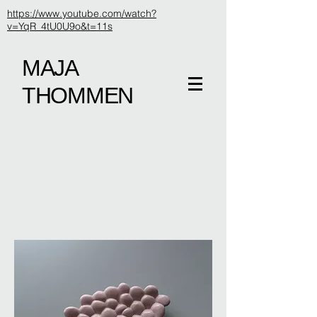
https://www.youtube.com/watch?
v=YqR_4tU0U9o&t=11s
MAJA
THOMMEN